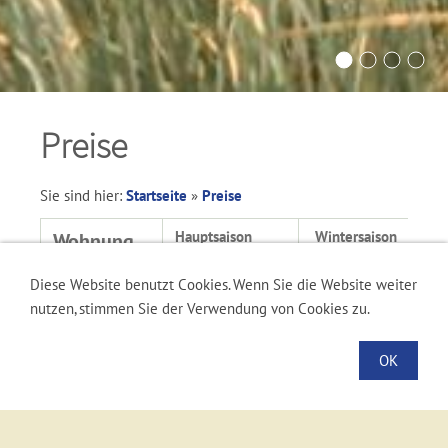
Preise
Sie sind hier:
Startseite
»
Preise
Hauptsaison
Wintersaison
Wohnung
01.04.-31.10.2026
Betriebspause
mit
Diese Website benutzt Cookies. Wenn Sie die Website weiter
vom
Dünenblick
nutzen, stimmen Sie der Verwendung von Cookies zu.
01.11.-31.03.
Arielle
110,00 Euro
OK
2 Personen
Klabautermann
165,00 Euro
3 Personen